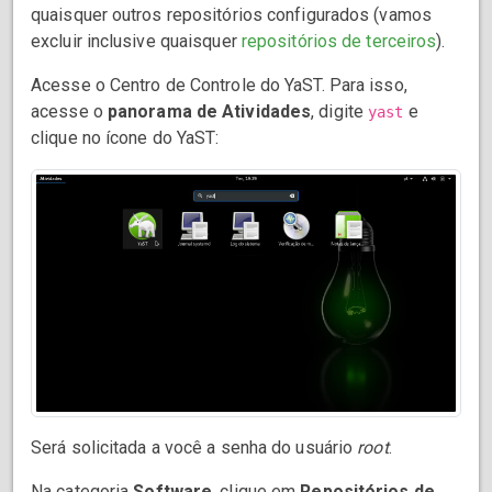
quaisquer outros repositórios configurados (vamos
excluir inclusive quaisquer
repositórios de terceiros
).
Acesse o Centro de Controle do YaST. Para isso,
acesse o
panorama de Atividades
, digite
e
yast
clique no ícone do YaST:
Será solicitada a você a senha do usuário
root
.
Na categoria
Software
, clique em
Repositórios de