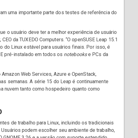
 uma importante parte dos testes de referência do
e o usuário deve ter a melhor experiência de usuário
er, CEO da TUXEDO Computers. “O openSUSE Leap 15.1
 do Linux estável para usuários finais. Por isso, é
SE pré-instalado em todos os
notebooks
e PCs da
 Amazon Web Services, Azure e OpenStack,
mas semanas. A série 15 do Leap é continuamente
o na nuvem tanto como hospedeiro quanto como
o
es de trabalho para Linux, incluindo os tradicionais
 Usuários podem escolher seu ambiente de trabalho,
s. O GNOME 3.26 e a versão com suporte estendido