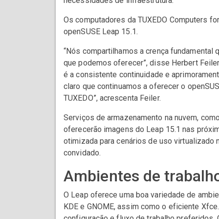
necessidades de infraestrutura.
Os computadores da TUXEDO Computers foram
openSUSE Leap 15.1.
“Nós compartilhamos a crença fundamental qu
que podemos oferecer”, disse Herbert Feil
é a consistente continuidade e aprimoramento
claro que continuamos a oferecer o openSU
TUXEDO”, acrescenta Feiler.
Serviços de armazenamento na nuvem, como
oferecerão imagens do Leap 15.1 nas próxi
otimizada para cenários de uso virtualizad
convidado.
Ambientes de trabalh
O Leap oferece uma boa variedade de ambient
KDE e GNOME, assim como o eficiente Xfce.
configuração e fluxo de trabalho preferido