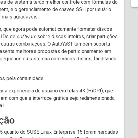
res de sistema terão melhor controle com fórmulas do
ent, e o gerenciamento de chaves SSH por usuário
o mais agradáveis.
, que agora pode automaticamente formatar discos
RAIDs de
software
sobre discos inteiros, criar partições
 outras combinações. O AutoYaST também suporta
esenta melhores propostas de particionamento em
pequenos ou sistemas com vários discos, facilitando
dos pela comunidade.
r a experiência do usuário em telas 4K (HiDPI), que
em com que a interface gráfica seja redimensionada,
al.
ção
5 quanto do SUSE Linux Enterprise 15 foram herdadas