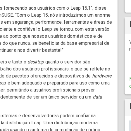
os fornecendo aos usuários com o Leap 15.1”, disse
nSUSE. “Com o Leap 15, nós introduzimos um enorme
s em segurança, performance, ferramentas e áreas de
ciente e confiável o Leap se tornou, com esta versão
de ao ponto que nossos usuários domésticos e de
do que nunca, se beneficiar da base empresarial de
inuar a nos divertir bastante!”
eis e tanto o
desktop
quanto o servidor são
balho dos usuários profissionais, o que se reflete no
de de pacotes oferecidos e dispositivos de
hardware
Leap é bem adequado e preparado para uso como uma
er, permitindo a usuários profissionais prover
endentemente de ser um único servidor ou um
data
 sistemas e desenvolvedores podem confiar na
a distribuição Leap. Uma distribuição moderna,
truída usando o sistema de compilação de código