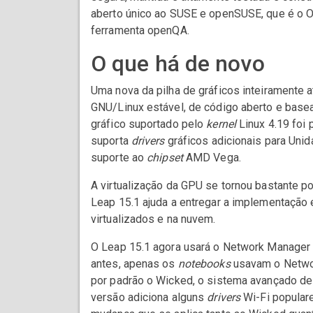
aberto único ao SUSE e openSUSE, que é o Op
ferramenta openQA.
O que há de novo
Uma nova da pilha de gráficos inteiramente a
GNU/Linux estável, de código aberto e basea
gráfico suportado pelo
kernel
Linux 4.19 foi 
suporta
drivers
gráficos adicionais para Uni
suporte ao
chipset
AMD Vega.
A virtualização da GPU se tornou bastante po
Leap 15.1 ajuda a entregar a implementação
virtualizados e na nuvem.
O Leap 15.1 agora usará o Network Manager 
antes, apenas os
notebooks
usavam o Networ
por padrão o Wicked, o sistema avançado d
versão adiciona alguns
drivers
Wi-Fi popular