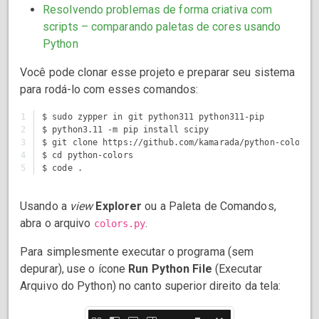
Resolvendo problemas de forma criativa com
scripts – comparando paletas de cores usando
Python
Você pode clonar esse projeto e preparar seu sistema
para rodá-lo com esses comandos:
1

$ sudo zypper in git python311 python311-pip

2

$ python3.11 -m pip install scipy

3

$ git clone https://github.com/kamarada/python-colors.g
4

$ cd python-colors

Usando a
view
Explorer
ou a Paleta de Comandos,
abra o arquivo
.
colors.py
Para simplesmente executar o programa (sem
depurar), use o ícone
Run Python File
(Executar
Arquivo do Python) no canto superior direito da tela: