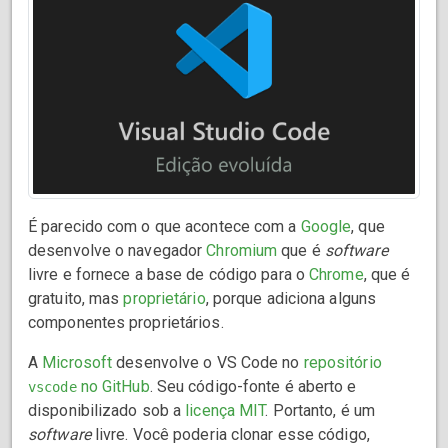
É parecido com o que acontece com a
Google
, que
desenvolve o navegador
Chromium
que é
software
livre e fornece a base de código para o
Chrome
, que é
gratuito, mas
proprietário
, porque adiciona alguns
componentes proprietários.
A
Microsoft
desenvolve o VS Code no
repositório
no GitHub
. Seu código-fonte é aberto e
vscode
disponibilizado sob a
licença MIT
. Portanto, é um
software
livre. Você poderia clonar esse código,