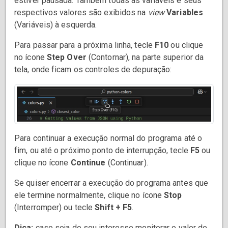
estiver pausada. Também todas as variáveis e seus
respectivos valores são exibidos na
view
Variables
(Variáveis) à esquerda.
Para passar para a próxima linha, tecle
F10
ou clique
no ícone
Step Over
(Contornar), na parte superior da
tela, onde ficam os controles de depuração:
Para continuar a execução normal do programa até o
fim, ou até o próximo ponto de interrupção, tecle
F5
ou
clique no ícone
Continue
(Continuar).
Se quiser encerrar a execução do programa antes que
ele termine normalmente, clique no ícone
Stop
(Interromper) ou tecle
Shift + F5
.
Dica:
caso seja do seu interesse monitorar o valor de