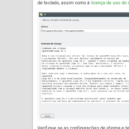
de teclado, assim como à
licença de uso d
Verifique se as configurações de idioma e 