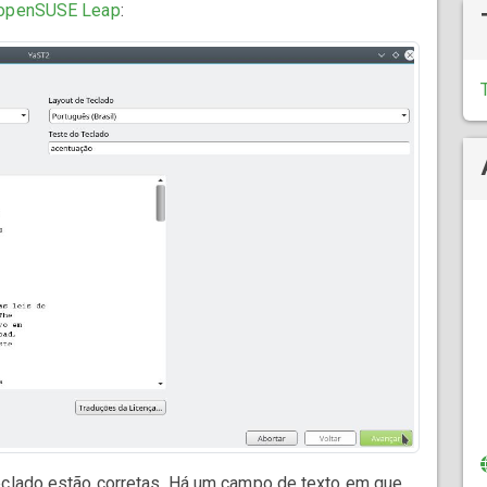
o openSUSE Leap
:
teclado estão corretas. Há um campo de texto em que