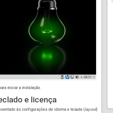
ara iniciar a instalação.
teclado e licença
resentado às configurações de idioma e leiaute (
layout
)